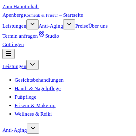
Zum Hauptinhalt
Apenberg
– Startseite
Kosmetik & Friseur
Leistungen
Anti-Aging
Preise
Über uns
Termin anfragen
Studio
Göttingen
Leistungen
Gesichtsbehandlungen
Hand- & Nagelpflege
Fußpflege
Friseur & Make-up
Wellness & Reiki
Anti-Aging